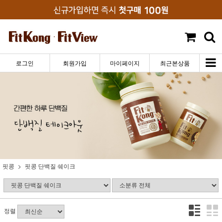
로그인
회원가입
마이페이지
최근본상품
핏콩
핏콩 단백질 쉐이크
정렬