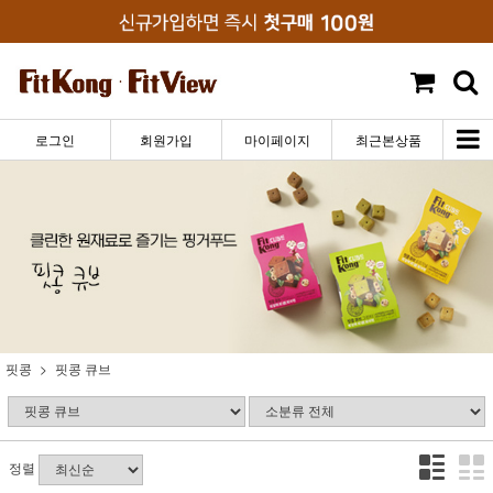
로그인
회원가입
마이페이지
최근본상품
핏콩
핏콩 큐브
정렬